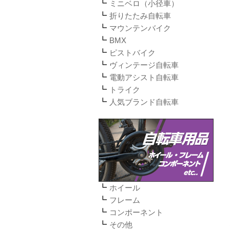
ミニベロ（小径車）
折りたたみ自転車
マウンテンバイク
BMX
ピストバイク
ヴィンテージ自転車
電動アシスト自転車
トライク
人気ブランド自転車
ホイール
フレーム
コンポーネント
その他