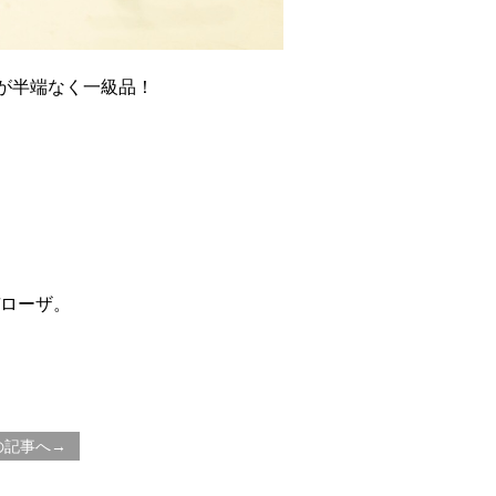
ルが半端なく一級品！
ローザ。
の記事へ→