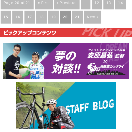
Page 20 of 21
« First
‹ Previous
...
12
13
14
15
16
17
18
19
20
21
Next ›