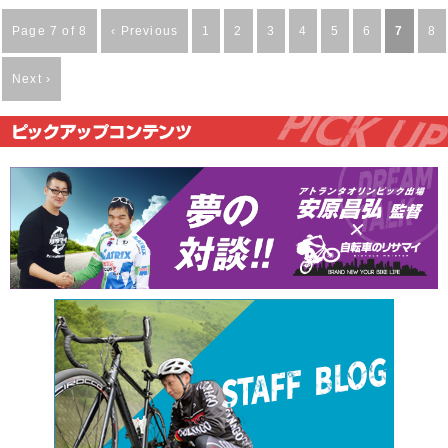
Page 7 of 8
‹ Previous
1
2
3
4
5
6
7
8
Next ›