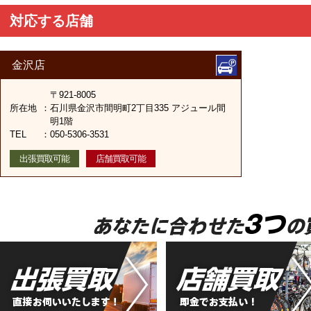
対応する店舗
金沢店
〒921-8005
所在地
：
石川県金沢市間明町2丁目335 アジュール間
明1階
TEL
：
050-5306-3531
出張買取可能
店舗買取可能