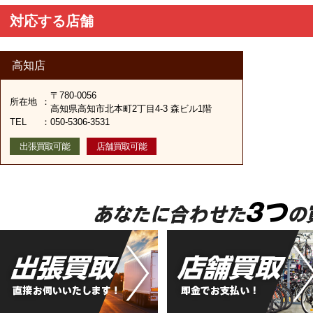
対応する店舗
高知店
〒780-0056
所在地
：
高知県高知市北本町2丁目4-3 森ビル1階
TEL
：
050-5306-3531
出張買取可能
店舗買取可能