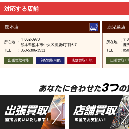
対応する店舗
熊本店
鹿児島店
〒862-0970
〒8
所在地
：
所在地
：
熊本県熊本市中央区渡鹿4丁目6-7
鹿
TEL
：
050-5306-3531
TEL
：
050
出張買取可能
宅配買取可能
店舗買取可能
出張買取可