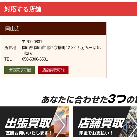
対応する店舗
岡山店
〒700-0831
所在地
：
岡山県岡山市北区京橋町12-22 ふぁみーゆ旭
川1階
TEL
：
050-5306-3531
出張買取可能
店舗買取可能