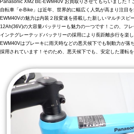
Panasonic XM2 BE-EWM40V お買取りさせてもらい
自転車「e-Bike」は近年、世界的に幅広く人気が高まり注目を集
EWM40Vの魅力は内装２段変速を搭載した新しいマルチスピ
12Ah(36V)の大容量バッテリーも魅力の一つです！この、フ
インテグレーテッドバッテリーの採用により長距離歩行を楽し
EWM40Vはブレーキに雨天時などの悪天候下でも制動力が落
採用されています！そのため、悪天候下でも、安定した運転を