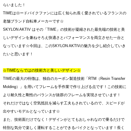
らいました！
TIMEはロードバイクファンには広く知られ長く愛されているフランスの
老舗ブランド自転車メーカーです☆
SKYLON AKTIV はその「TIME」の技術が凝縮された最先端の技術と美
しいデザインを兼ねそろえ快適さとパフォーマンスを両立させた一台と
なっています☆今回は、このSKYLON AKTIVの魅力を少し紹介していき
たいと思います！
☆TIMEならではの技術力と美しいデザイン☆
TIMEの最大の特徴は、独自のカーボン製造技術「RTM（Resin Transfer
Molding）」を用いてフレームを手作業で作り上げる点です！この技術に
より耐久性と剛性のバランスが抜群のフレームを実現させています！
それだけではなく空気抵抗を減らす工夫もされているので、スピードが
出やすいモデルとなっています☆
また、技術面だけでなく！デザインがとてもおしゃれなので乗るだけで
特別な気分で楽しく運転することができるバイクとなっています！長く