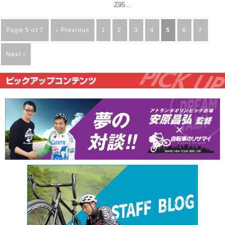
Z95...
Page 5 of 7
‹ Previous
1
2
3
4
5
6
7
Next ›