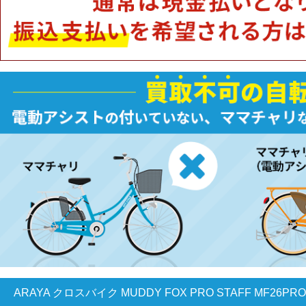
ARAYA クロスバイク MUDDY FOX PRO STAFF MF26PRO