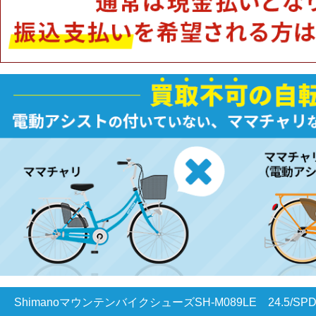
ShimanoマウンテンバイクシューズSH-M089LE 24.5/SP