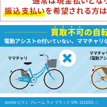
anchor ピスト フレーム ラメ ブラック S/N: 1111022 △