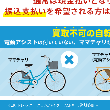
TREK トレック クロスバイク 7.5FX 現状販売 ⇔