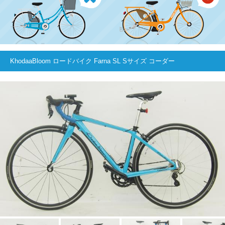
KhodaaBloom ロードバイク Farna SL Sサイズ コーダー