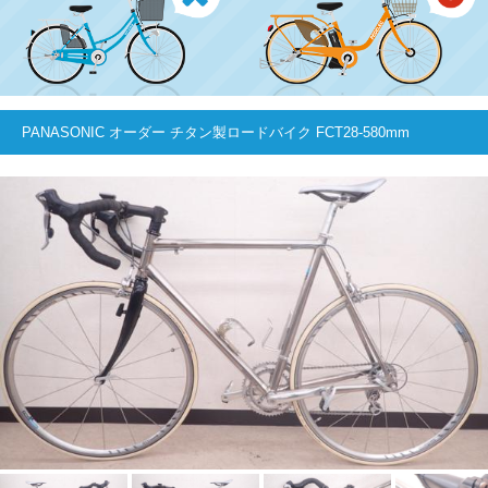
PANASONIC オーダー チタン製ロードバイク FCT28-580mm