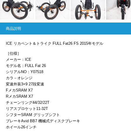
商品説明
ICE リカベント＆トライク FULL Fat26 FS 2015年モデル
［仕様］
メーカー：ICE
モデル名：FULL Fat 26
シリアルNO：Y07518
カラ－オレンジ
変速外装3×9 27段変速
FメカSRAM X7
RメカSRAM X7
チェーンリング44/32/22T
リアスプロケット11-32T
シフターSRAM グリップシフト
ブレーキAvid BB7 機械式ディスクブレーキ
ホイール26インチ