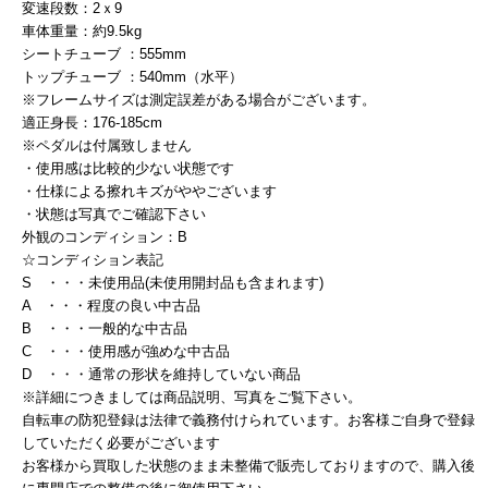
変速段数：2ｘ9
車体重量：約9.5kg
シートチューブ ：555mm
トップチューブ ：540mm（水平）
※フレームサイズは測定誤差がある場合がございます。
適正身長：176-185cm
※ペダルは付属致しません
・使用感は比較的少ない状態です
・仕様による擦れキズがややございます
・状態は写真でご確認下さい
外観のコンディション：B
☆コンディション表記
S ・・・未使用品(未使用開封品も含まれます)
A ・・・程度の良い中古品
B ・・・一般的な中古品
C ・・・使用感が強めな中古品
D ・・・通常の形状を維持していない商品
※詳細につきましては商品説明、写真をご覧下さい。
自転車の防犯登録は法律で義務付けられています。お客様ご自身で登録
していただく必要がございます
お客様から買取した状態のまま未整備で販売しておりますので、購入後