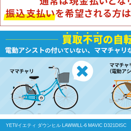
YETI/イエティ ダウンヒル LAWWILL-6 MAVIC D321DISC