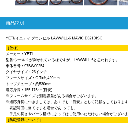
商品説明
YETI/イエティ ダウンヒル LAWWILL-6 MAVIC D321DISC
［仕様］
メーカー：YETI
型番:シール？が剥がれている様ですが、LAWWILL-6と思われます。
車体番号：97BW00254
タイヤサイズ：26インチ
フレームサイズ：C-T=約420mm
トップチューブ：約530mm
適応身長：155-175cm(目安)
※フレームサイズは測定誤差がある場合がございます。
※適応身長につきましては、あくでも「目安」として記載をしておりま
表記範囲に当てはまる場合であ っても、
手足の長さやパーツ構成によってはご使用いただけない場合がござい
［防犯登録について］