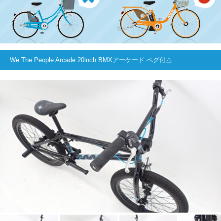
We The People Arcade 20inch BMXアーケード ペグ付△