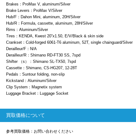
Brakes：ProMax V, aluminum/Silver
Brake Levers：ProMax V/Silver
Hub/F：Dahon Mini, aluminum, 20H/Silver
Hub/R：Formula, cassette, aluminum, 28H/Silver
Rims：Aluminum/Silver
Tires：KENDA, Kwest 20”x1.50, E/V/Black & skin side
Crankset：Cold-forged 6061-T6 aluminum, 52T, single chainguard/Silver
Derailleur/F：N/A
Derailleur/R：Shimano RD-FT30 SS, 7spd
Shifter （s）：Shimano SL-TX50, 7spd
Cassette：Shimano, CS-HG207, 12-28T
Pedals：Suntour folding, non-slip
Kickstand：Aluminum/Silver
Clip System：Magnetix system
Luggage Bracket：Luggage Socket
買取価格について
参考買取価格：お問い合わせください