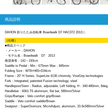
商品説明
DAHON 折りたたみ自転車 Boardwalk D7 HAC072 2013△
［仕様］
■商品スペック
・メーカー：DAHON
・モデル名：Boardwalk D7 2013
推奨身長：142～193cm
Saddle to Pedal：Min：675mm Max：945mm
Folding Size：W78×H65×D34cm
Frame：20” H Series, SuperLite 4130 chromoly, ViseGrip technologies
Fork：Integrated, patented Fusion technology, steel
Handlepost/Stem：Radius, adjustable, Left folding, H：340-480mm, 8deg.
Handlebar：6061-T6 aluminum, flat bar, 580mm/Silver
Grips/Bartape：Velo comfort grip/Brown
Saddle：Velo comfort saddle/Brown
Seatpost：SuperOversize, MicroAdjust, aluminum, 33.9x580mm/Silver