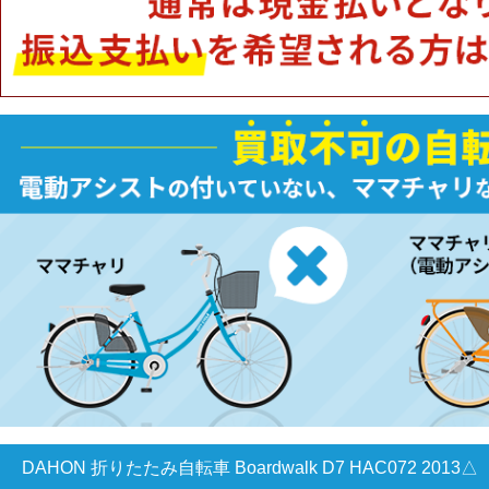
DAHON 折りたたみ自転車 Boardwalk D7 HAC072 2013△