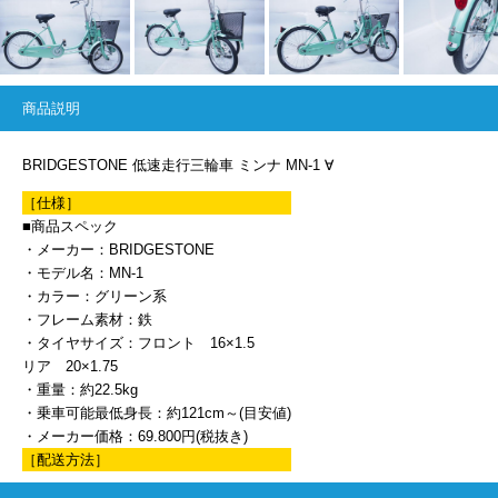
商品説明
BRIDGESTONE 低速走行三輪車 ミンナ MN-1 ∀
［仕様］
■商品スペック
・メーカー：BRIDGESTONE
・モデル名：MN-1
・カラー：グリーン系
・フレーム素材：鉄
・タイヤサイズ：フロント 16×1.5
リア 20×1.75
・重量：約22.5kg
・乗車可能最低身長：約121cm～(目安値)
・メーカー価格：69.800円(税抜き)
［配送方法］