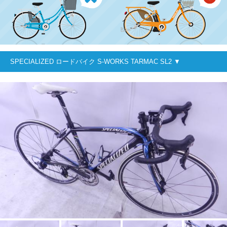
SPECIALIZED ロードバイク S-WORKS TARMAC SL2 ▼