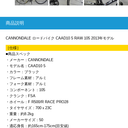
商品説明
CANNONDALE ロードバイク CAAD10 5 RAW 105 2013年モデル
［仕様］
■商品スペック
・メーカー：CANNONDALE
・モデル名：CAAD10 5
・カラー：ブラック
・フレーム素材：アルミ
・フォーク素材：アルミ
・コンポーネント：105
・クランク：FSA
・ホイール：F R500/R RACE PRO28
・タイヤサイズ：700ｘ23C
・重量：約8.2kg
・メーカーサイズ：50
・適応身長：約165cm-175cm(目安値)