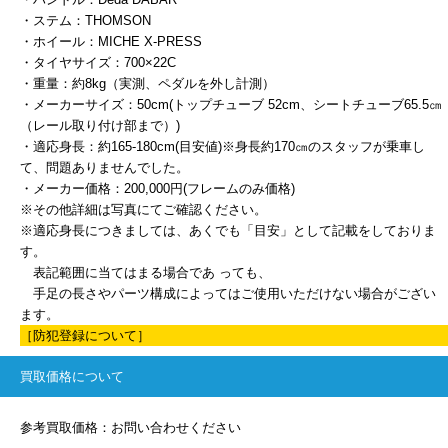
・ステム：THOMSON
・ホイール：MICHE X-PRESS
・タイヤサイズ：700×22C
・重量：約8kg（実測、ペダルを外し計測）
・メーカーサイズ：50cm(トップチューブ 52cm、シートチューブ65.5㎝
（レール取り付け部まで）)
・適応身長：約165-180cm(目安値)※身長約170㎝のスタッフが乗車し
て、問題ありませんでした。
・メーカー価格：200,000円(フレームのみ価格)
※その他詳細は写真にてご確認ください。
※適応身長につきましては、あくでも「目安」として記載をしておりま
す。
表記範囲に当てはまる場合であ っても、
手足の長さやパーツ構成によってはご使用いただけない場合がござい
ます。
［防犯登録について］
買取価格について
参考買取価格：お問い合わせください