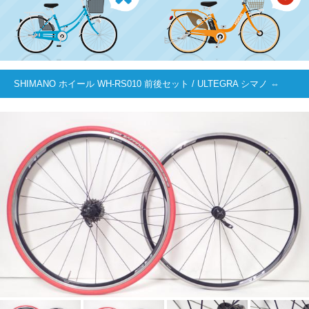
SHIMANO ホイール WH-RS010 前後セット / ULTEGRA シマノ ⇔