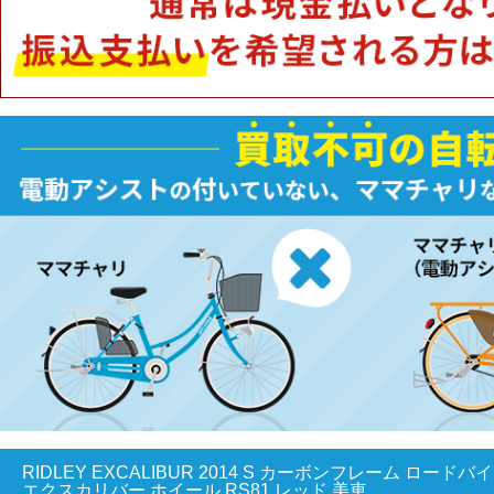
RIDLEY EXCALIBUR 2014 S カーボンフレーム ロードバイ
エクスカリバー ホイール RS81 レッド 美車