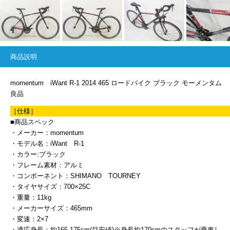
商品説明
momentum iWant R-1 2014 465 ロードバイク ブラック モーメンタム
良品
［仕様］
■商品スペック
・メーカー：momentum
・モデル名：iWant R-1
・カラー:ブラック
・フレーム素材：アルミ
・コンポーネント：SHIMANO TOURNEY
・タイヤサイズ：700×25C
・重量：11kg
・メーカーサイズ：465mm
・変速：2×7
・適応身長：約165-175cm(目安値)※身長約170cmのスタッフが乗車し