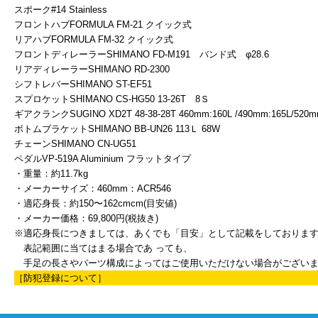
スポーク#14 Stainless
フロントハブFORMULA FM-21 クイック式
リアハブFORMULA FM-32 クイック式
フロントディレーラーSHIMANO FD-M191 バンド式 φ28.6
リアディレーラーSHIMANO RD-2300
シフトレバーSHIMANO ST-EF51
スプロケットSHIMANO CS-HG50 13-26T 8Ｓ
ギアクランクSUGINO XD2T 48-38-28T 460mm:160L /490mm:165L/520m
ボトムブラケットSHIMANO BB-UN26 113Ｌ 68W
チェーンSHIMANO CN-UG51
ペダルVP-519A Aluminium フラットタイプ
・重量：約11.7kg
・メーカーサイズ：460mm：ACR546
・適応身長：約150〜162cmcm(目安値)
・メーカー価格：69,800円(税抜き)
※適応身長につきましては、あくでも「目安」として記載をしておりま
表記範囲に当てはまる場合であ っても、
手足の長さやパーツ構成によってはご使用いただけない場合がござい
［防犯登録について］