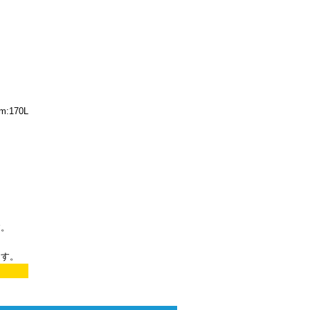
m:170L
す。
ます。