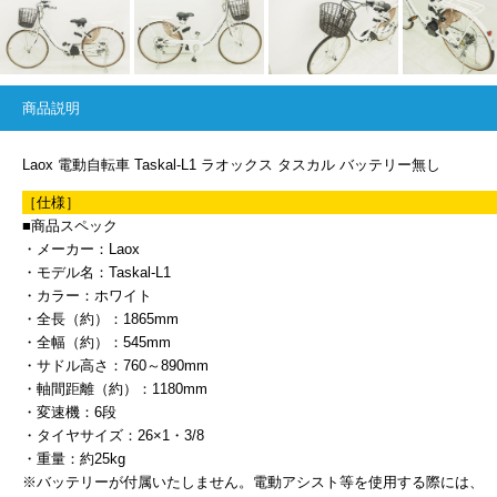
商品説明
Laox 電動自転車 Taskal-L1 ラオックス タスカル バッテリー無し
［仕様］
■商品スペック
・メーカー：Laox
・モデル名：Taskal-L1
・カラー：ホワイト
・全長（約）：1865mm
・全幅（約）：545mm
・サドル高さ：760～890mm
・軸間距離（約）：1180mm
・変速機：6段
・タイヤサイズ：26×1・3/8
・重量：約25kg
※バッテリーが付属いたしません。電動アシスト等を使用する際には、