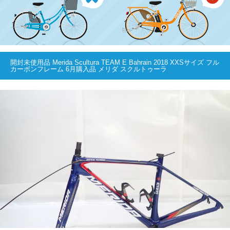
開封未使用品 Merida Scultura TEAM E Bahrain 2018 XXSサイズ フル
カーボンフレーム 6月購入品 メリダ スクルトゥーラ