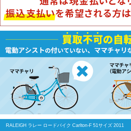
RALEIGH ラレー ロードバイク Carlton-F 51サイズ 2011