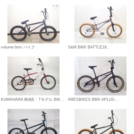
volume bmx バイク
S&M BMX BATTLE19...
KUWAHARA 映画E・Tモデル BM...
ARESBIKES BMX APLUS-...