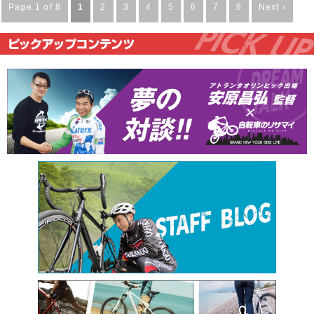
Page 1 of 8
1
2
3
4
5
6
7
8
Next ›